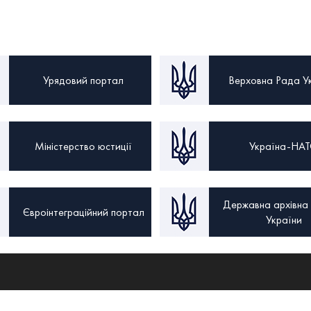
Урядовий портал
Верховна Рада У
Міністерство юстиції
Україна-НА
Державна архівна
Євроінтеграційний портал
України