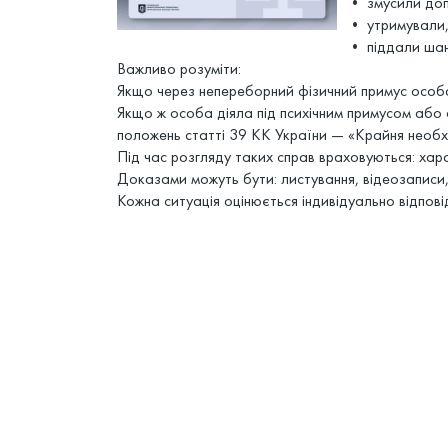
• змусили доп
• утримували,
• піддали шан
Важливо розуміти:
Якщо через непереборний фізичний примус особа 
Якщо ж особа діяла під психічним примусом або 
положень статті 39 КК України — «Крайня необхі
Під час розгляду таких справ враховуються: харак
Доказами можуть бути: листування, відеозаписи, 
Кожна ситуація оцінюється індивідуально відпов