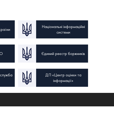
Національні інформаційні
країни
системи
ТО
Єдиний реєстр боржників
 служба
ДП «Центр оцінки та
інформації»