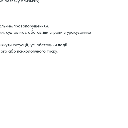
бо безпеку близьких;
нальним правопорушенням.
ми, суд оцінює обставини справи з урахуванням
нути ситуації, усі обставини події.
ного або психологічного тиску.