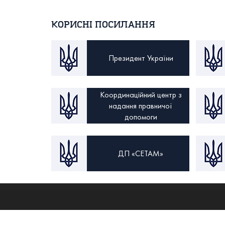
КОРИСНІ ПОСИЛАННЯ
Президент України
Координаційний центр з
надання правничої
допомоги
ДП «СЕТАМ»