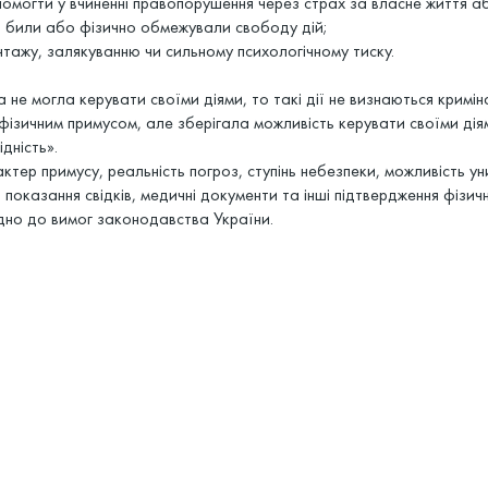
омогти у вчиненні правопорушення через страх за власне життя а
 били або фізично обмежували свободу дій;
тажу, залякуванню чи сильному психологічному тиску.
не могла керувати своїми діями, то такі дії не визнаються кримі
фізичним примусом, але зберігала можливість керувати своїми дія
дність».
тер примусу, реальність погроз, ступінь небезпеки, можливість уник
показання свідків, медичні документи та інші підтвердження фізич
ідно до вимог законодавства України.