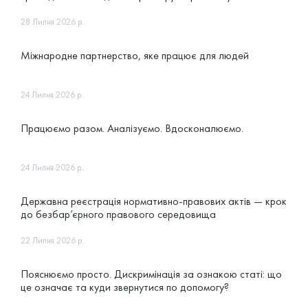
забезпеченні цифрової безбар’єрності
28 Липня 2026 р.
Міжнародне партнерство, яке працює для людей
24 Липня 2026 р.
Працюємо разом. Аналізуємо. Вдосконалюємо.
24 Липня 2026 р.
Державна реєстрація нормативно-правових актів — крок
до безбар’єрного правового середовища
22 Липня 2026 р.
Пояснюємо просто. Дискримінація за ознакою статі: що
це означає та куди звернутися по допомогу?