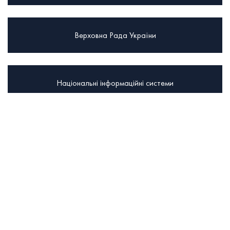
Верховна Рада України
Національні інформаційні системи
Координаційний центр з надання правничої допомоги
Міністерство юстиції
Україна-НАТО